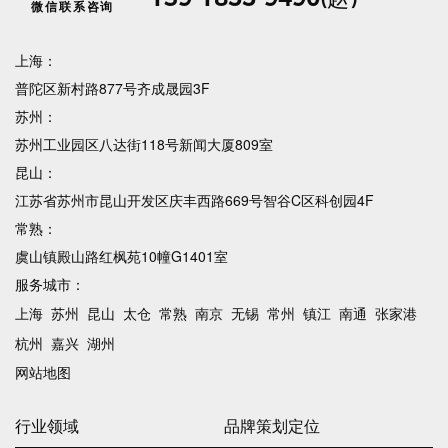
微信联系咨询
上海：
普陀区新村路877号齐成晟园3F
苏州：
苏州工业园区八达街118号新闻大厦809室
昆山：
江苏省苏州市昆山开发区庆丰西路669号智谷C区科创园4F
常熟：
虞山镇殿山路红枫苑10幢G1401室
服务城市：
上海
苏州
昆山
太仓
常熟
南京
无锡
常州
镇江
南通
张家港
杭州
嘉兴
湖州
网站地图
行业领域
品牌策划定位